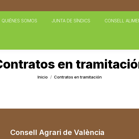
QUIÉNES SOMOS
JUNTA DE SÍNDICS
CONSELL ALIME
ontratos en tramitaci
Estás aquí:
Inicio
Contratos en tramitación
Consell Agrari de València