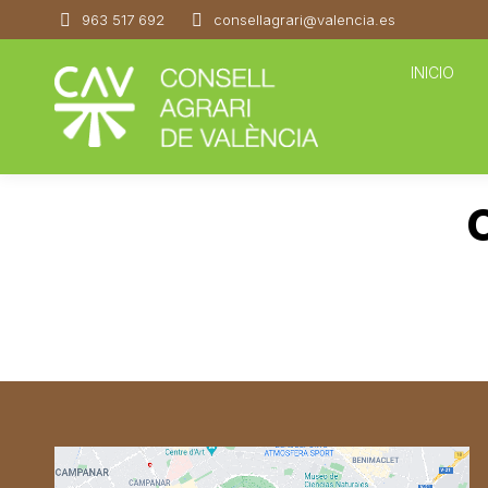
963 517 692
consellagrari@valencia.es
INICIO
C