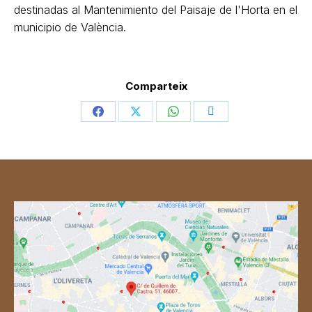
destinadas al Mantenimiento del Paisaje de l'Horta en el
municipio de València.
Comparteix
Share
Share
Share
Share
on
on
on
on
Facebook
X
WhatsApp
Telegram