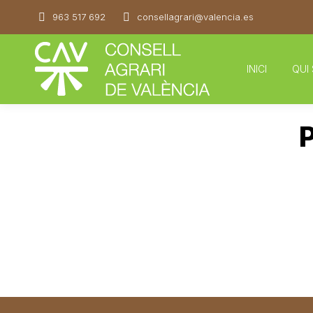
963 517 692
consellagrari@valencia.es
INICI
QUI