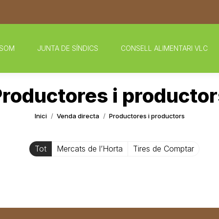
 SOM
JUNTA DE SÍNDICS
CONSELL ALIMENTARI VLC
Productores i productor
You are here:
Inici
Venda directa
Productores i productors
Tot
Mercats de l’Horta
Tires de Comptar