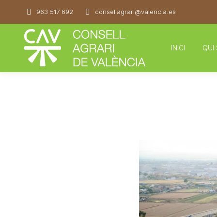
963 517 692
consellagrari@valencia.es
INICI
QUI