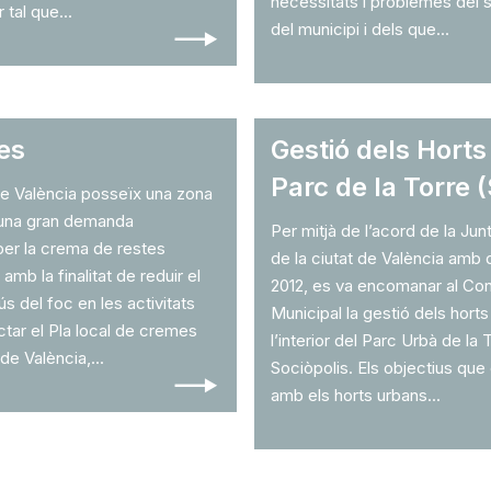
necessitats i problemes del 
 tal que...
🠒
del municipi i dels que...
es
Gestió dels Horts
Parc de la Torre (
de València posseïx una zona
 una gran demanda
Per mitjà de l’acord de la Ju
c per la crema de restes
de la ciutat de València amb
 amb la finalitat de reduir el
2012, es va encomanar al Cons
’ús del foc en les activitats
Municipal la gestió dels hort
ctar el Pla local de cremes
l’interior del Parc Urbà de l
de València,...
🠒
Sociòpolis. Els objectius qu
amb els horts urbans...