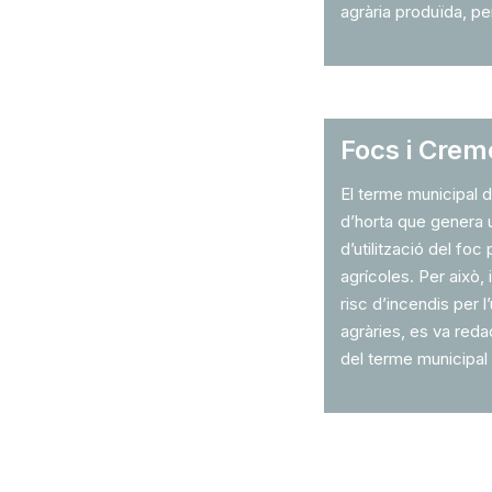
agrària produïda, per
Focs i Crem
El terme municipal 
d’horta que genera
d’utilització del fo
agrícoles. Per això, i
risc d’incendis per l
agràries, es va reda
del terme municipal 