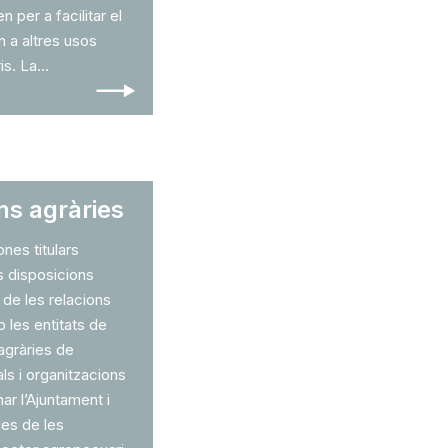
 per a facilitar el
n a altres usos
. La...
🠒
ons agràries
nes titulars
s disposicions
 de les relacions
 les entitats de
agràries de
als i organitzacions
ar l’Ajuntament i
ues de les