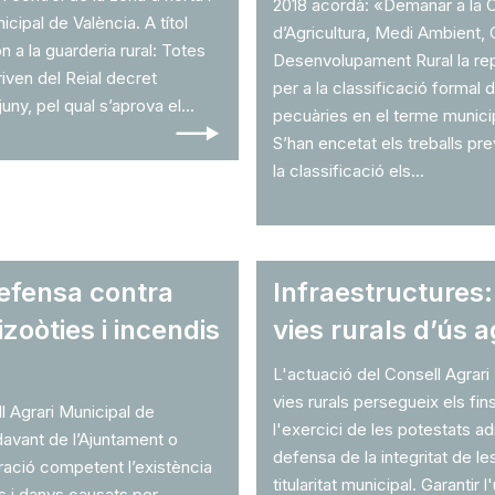
2018 acordà: «Demanar a la C
cipal de València. A títol
d’Agricultura, Medi Ambient, C
n a la guarderia rural: Totes
Desenvolupament Rural la rep
iven del Reial decret
per a la classificació formal 
uny, pel qual s’aprova el...
🠒
pecuàries en el terme munici
S’han encetat els treballs pr
la classificació els...
defensa contra
Infraestructures:
zoòties i incendis
vies rurals d’ús a
L'actuació del Consell Agrari
vies rurals persegueix els fin
l Agrari Municipal de
l'exercici de les potestats ad
davant de l’Ajuntament o
defensa de la integritat de le
ració competent l’existència
titularitat municipal. Garantir 
s i danys causats per