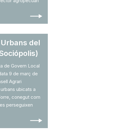
sector agropecuari
🠒
 Urbans del
Sociópolis)
nta de Govern Local
 data 9 de març de
ell Agrari
s urbans ubicats a
a Torre, conegut com
e es perseguixen
🠒