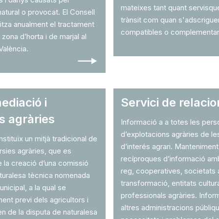
mateixes tant quant servisquen
atural o provocat. El Consell
trànsit com quan s'adscrigue
litza anualment el tractament
compatibles o complementaris
 zona d’horta i de marjal al
València.
🠒
ediació i
Servici de relaci
s agràries
Informació a a totes les perso
d’explotacions agràries de le
stituïx un mitjà tradicional de
d’interés agrari. Manteniment
rsies agràries, que es
recíproques d’informació amb
e la creació d’una comissió
reg, cooperatives, societats 
aturalesa tècnica nomenada
transformació, entitats cultur
nicipal, a la qual se
professionals agràries. Inform
ent previ dels agricultors i
altres administracions públiq
en de la disputa de naturalesa