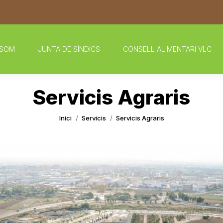
 SOM
JUNTA DE SÍNDICS
CONSELL ALIMENTARI VLC
Servicis Agraris
You are here:
Inici
Servicis
Servicis Agraris