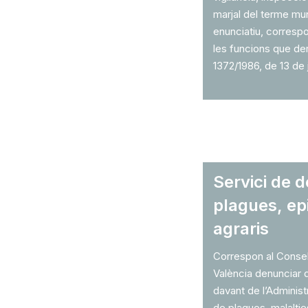
marjal del terme muni
enunciatiu, correspo
les funcions que der
1372/1986, de 13 de j
Servici de 
plagues, epi
agraris
Correspon al Consel
València denunciar 
davant de l’Administ
de plagues, malaltie