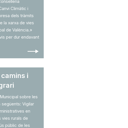
onselleria
anvi Climàtic i
resa dels tràmits
de la xarxa de vies
pal de València.»
evis per dur endavant
🠒
 camins i
grari
 Municipal sobre les
s següents: Vigilar
ministratives en
s vies rurals de
l'ús públic de les