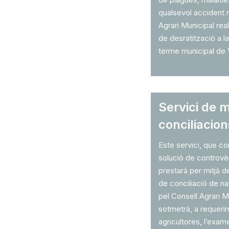
qualsevol accident n
Agrari Municipal rea
de desratització a la
terme municipal de 
Servici de m
conciliacion
Este servici, que con
solució de controvè
prestarà per mitjà d
de conciliació de n
pel Consell Agrari Mu
sotmetrà, a requerim
agricultores, l’exam